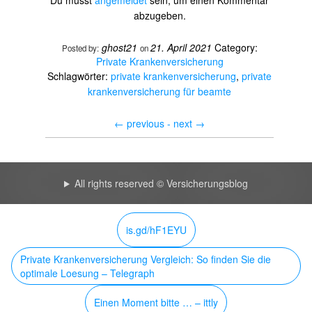
Du musst
angemeldet
sein, um einen Kommentar
abzugeben.
ghost21
21. April 2021
Category:
Posted by:
on
Private Krankenversicherung
Schlagwörter:
private krankenversicherung
,
private
krankenversicherung für beamte
←
previous -
next
→
All rights reserved © Versicherungsblog
is.gd/hF1EYU
Private Krankenversicherung Vergleich: So finden Sie die
optimale Loesung – Telegraph
Einen Moment bitte … – ittly