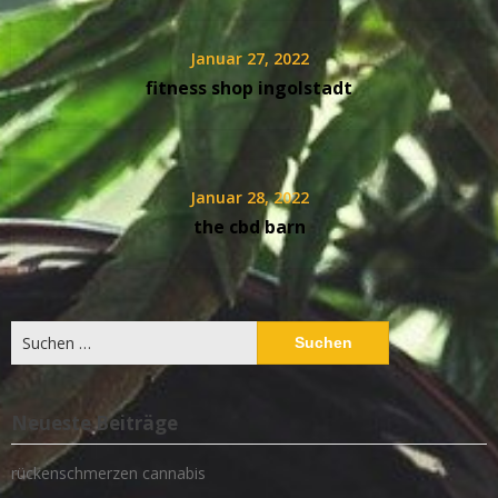
Januar 27, 2022
fitness shop ingolstadt
Januar 28, 2022
the cbd barn
Suchen
nach:
Neueste Beiträge
rückenschmerzen cannabis