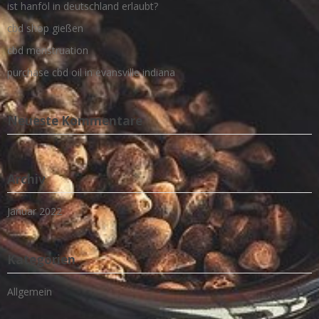
ist hanföl in deutschland erlaubt?
cbd shop gießen
cbd menstruation
purchase cbd oil in evansville indiana
Neueste Kommentare
Archiv
Januar 2022
Kategorien
Allgemein