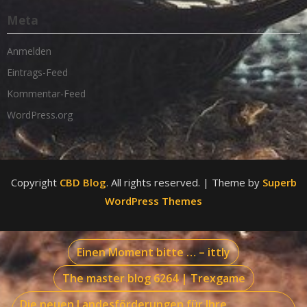
Meta
Anmelden
Eintrags-Feed
Kommentar-Feed
WordPress.org
Copyright
CBD Blog
. All rights reserved.
| Theme by
Superb
WordPress Themes
Einen Moment bitte … – ittly
The master blog 6264 | Trexgame
Die neuen Landesförderungen für Ihre