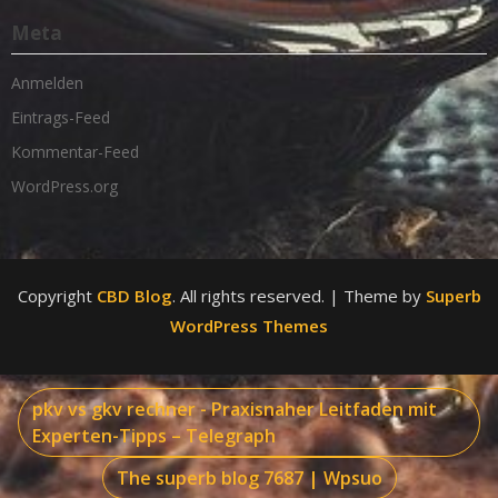
Meta
Anmelden
Eintrags-Feed
Kommentar-Feed
WordPress.org
Copyright
CBD Blog
. All rights reserved.
| Theme by
Superb
WordPress Themes
pkv vs gkv rechner - Praxisnaher Leitfaden mit
Experten-Tipps – Telegraph
The superb blog 7687 | Wpsuo