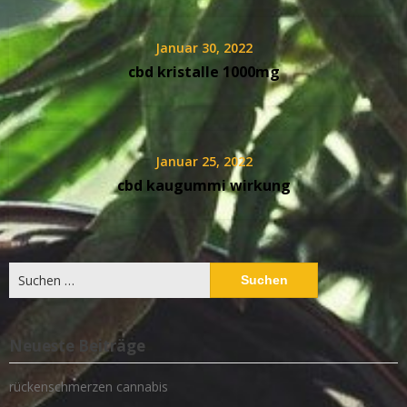
Januar 30, 2022
cbd kristalle 1000mg
Januar 25, 2022
cbd kaugummi wirkung
Suchen
nach:
Neueste Beiträge
rückenschmerzen cannabis