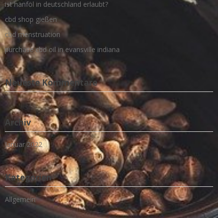
ist hanföl in deutschland erlaubt?
cbd shop gießen
cbd menstruation
purchase cbd oil in evansville indiana
Neueste Kommentare
Archiv
Januar 2022
Kategorien
Allgemein