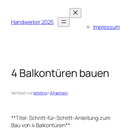
Zum
Inhalt
springen
Handwerker 2025
Impressum
4 Balkontüren bauen
Verfasst von
lehrling
in
Allgemein
**Titel: Schritt-für-Schritt-Anleitung zum
Bau von 4 Balkontüren**