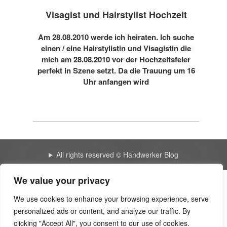
Visagist und Hairstylist Hochzeit
Am 28.08.2010 werde ich heiraten. Ich suche
einen / eine Hairstylistin und Visagistin die
mich am 28.08.2010 vor der Hochzeitsfeier
perfekt in Szene setzt. Da die Trauung um 16
Uhr anfangen wird
All rights reserved © Handwerker Blog
We value your privacy
Create a website for free | Bearsfanteamshop
We use cookies to enhance your browsing experience, serve
personalized ads or content, and analyze our traffic. By
The brilliant blog 3116 | Yousher
clicking "Accept All", you consent to our use of cookies.