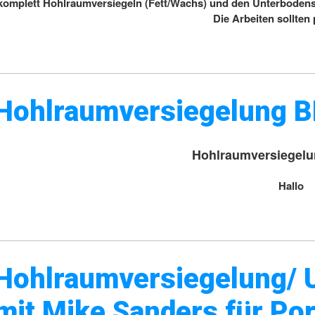
komplett Hohlraumversiegeln (Fett/Wachs) und den Unterbodens
Die Arbeiten sollten
Hohlraumversiegelung 
Hohlraumversiegel
Hallo
Hohlraumversiegelung/ 
mit Mike Sanders für Po