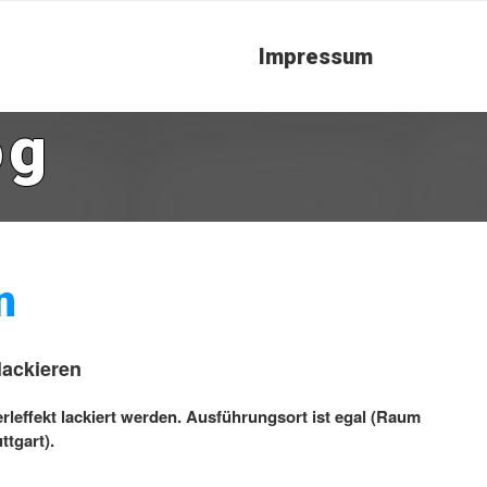
Impressum
og
n
lackieren
erleffekt lackiert werden. Ausführungsort ist egal (Raum
tgart).