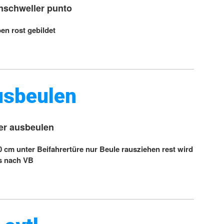
enschweller punto
en rost gebildet
ausbeulen
ler ausbeulen
30 cm unter Beifahrertüre nur Beule rausziehen rest wird
s nach VB