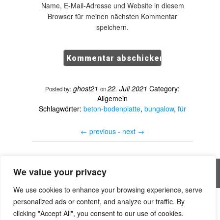
Name, E-Mail-Adresse und Website in diesem
Browser für meinen nächsten Kommentar
speichern.
ghost21
22. Juli 2021
Category:
Posted by:
on
Allgemein
Schlagwörter:
beton-bodenplatte
,
bungalow
,
für
←
previous -
next
→
We value your privacy
All rights reserved © Handwerker Blog
We use cookies to enhance your browsing experience, serve
personalized ads or content, and analyze our traffic. By
is.gd/hSuati
Create a website for free | Huicopper
clicking "Accept All", you consent to our use of cookies.