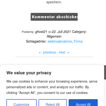
speichern.
ghost21
22. Juli 2021
Category:
Posted by:
on
Allgemein
Schlagwörter:
elektroabnahme
,
Firma
←
previous -
next
→
We value your privacy
All rights reserved © Handwerker Blog
We use cookies to enhance your browsing experience, serve
personalized ads or content, and analyze our traffic. By
The smart blog 7040 | The Glen Secret
is.gd/sznfta
clicking "Accept All", you consent to our use of cookies.
private krankenversicherung online berechnen - Praxisnaher
Leitfaden mit Experten-Tipps – Telegraph
Customize
Reject All
Accept All