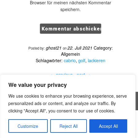
Browser für meinen nächsten Kommentar
speichern.
ghost21
22. Juli 2021
Category:
Posted by:
on
Allgemein
Schlagwörter:
cabrio
,
golf
,
lackieren
←
previous -
next
→
We value your privacy
We use cookies to enhance your browsing experience, serve
All rights reserved © Handwerker Blog
personalized ads or content, and analyze our traffic. By
clicking "Accept All", you consent to our use of cookies.
is.gd/Vzj7ud
Handwerker – Telegraph
is.gd/DaEMU3
Customize
Reject All
Accept All