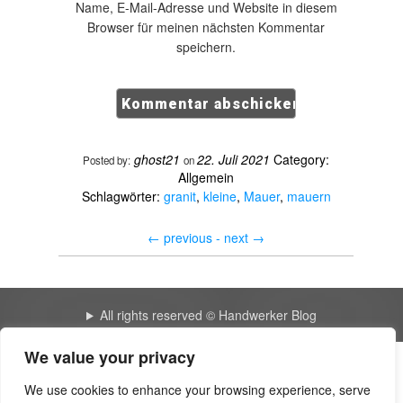
Name, E-Mail-Adresse und Website in diesem
Browser für meinen nächsten Kommentar
speichern.
ghost21
22. Juli 2021
Category:
Posted by:
on
Allgemein
Schlagwörter:
granit
,
kleine
,
Mauer
,
mauern
←
previous -
next
→
All rights reserved © Handwerker Blog
We value your privacy
The impressive blog 4737 | Time For Change Counselling
We use cookies to enhance your browsing experience, serve