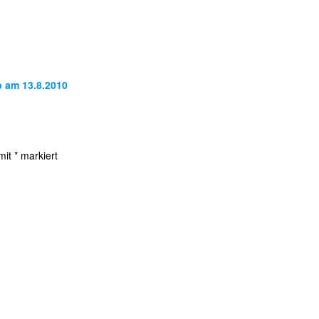
p am 13.8.2010
 mit
*
markiert