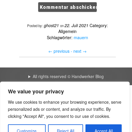
ghost21
22. Juli 2021
Category:
Posted by:
on
Allgemein
Schlagwörter:
mauern
←
previous -
next
→
All rights reserved © Handwerker Blog
We value your privacy
My great blog 3516 | The Burnward
We use cookies to enhance your browsing experience, serve
So optimierst Du Deine Shared Services bis 2026 –
personalized ads or content, and analyze our traffic. By
Telegraph
clicking "Accept All", you consent to our use of cookies.
My impressive blog 6458 | Tearosediner
Customize
Reject All
Accept All