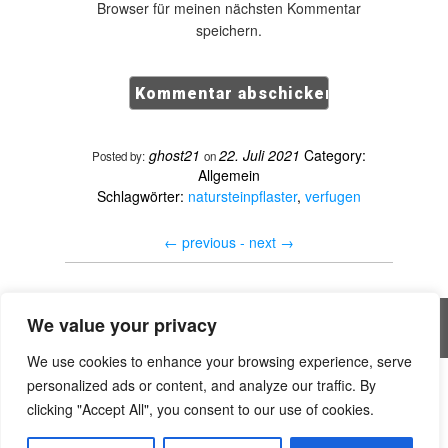
Browser für meinen nächsten Kommentar
speichern.
ghost21
22. Juli 2021
Category:
Posted by:
on
Allgemein
Schlagwörter:
natursteinpflaster
,
verfugen
←
previous -
next
→
We value your privacy
All rights reserved © Handwerker Blog
We use cookies to enhance your browsing experience, serve
personalized ads or content, and analyze our traffic. By
is.gd/K410R6
The master blog 6264 | Trexgame
clicking "Accept All", you consent to our use of cookies.
The unique blog 3553 | The Glen Secret