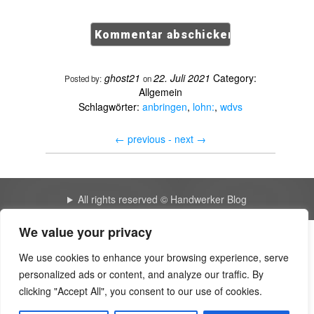
ghost21
22. Juli 2021
Category:
Posted by:
on
Allgemein
Schlagwörter:
anbringen
,
lohn:
,
wdvs
←
previous -
next
→
All rights reserved © Handwerker Blog
We value your privacy
The great blog 3527 | Yousher
We use cookies to enhance your browsing experience, serve
personalized ads or content, and analyze our traffic. By
My new blog 0054 | Fotosdefrases
clicking "Accept All", you consent to our use of cookies.