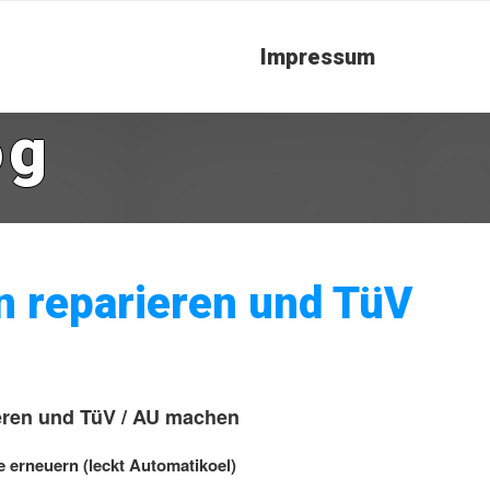
Impressum
og
 reparieren und TüV
ren und TüV / AU machen
 erneuern (leckt Automatikoel)