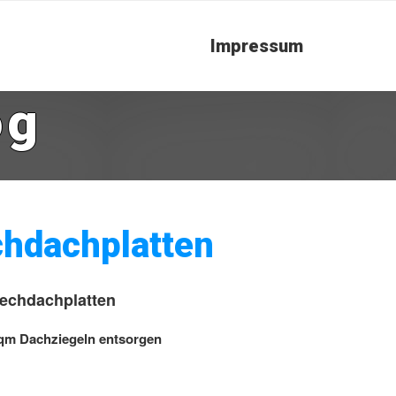
Impressum
og
chdachplatten
echdachplatten
 qm Dachziegeln entsorgen