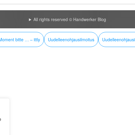
All rights reserved © Handwerker Blog
oment bitte … – ittly
Uudelleenohjausilmoitus
Uudelleenohjausi
e