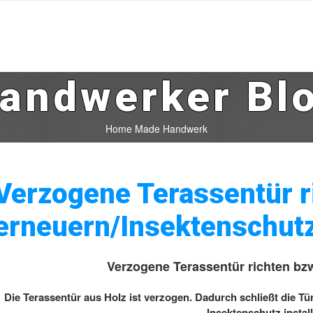
andwerker Bl
Home Made Handwerk
Verzogene Terassentür r
erneuern/Insektenschut
Verzogene Terassentür richten bz
Die Terassentür aus Holz ist verzogen. Dadurch schließt die Tür 
Insektenschutz instal