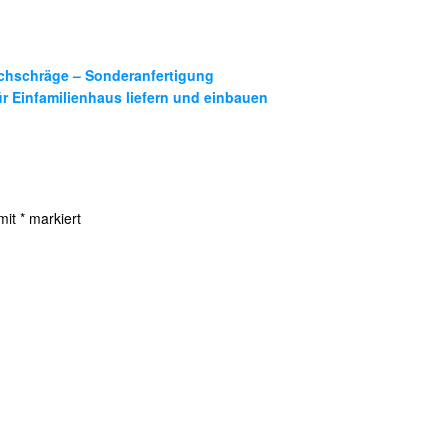
achschräge – Sonderanfertigung
 Einfamilienhaus liefern und einbauen
 mit
*
markiert