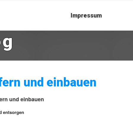
Impressum
og
efern und einbauen
fern und einbauen
d entsorgen