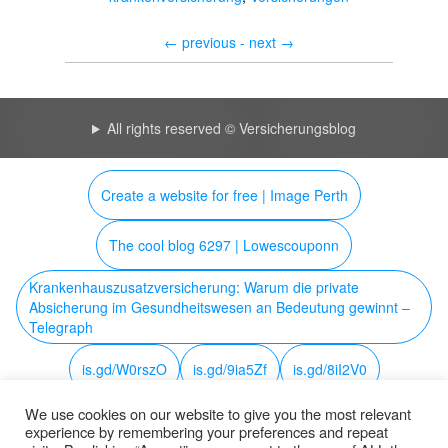
←
previous -
next
→
All rights reserved © Versicherungsblog
Create a website for free | Image Perth
The cool blog 6297 | Lowescouponn
Krankenhauszusatzversicherung: Warum die private
Absicherung im Gesundheitswesen an Bedeutung gewinnt –
Telegraph
is.gd/W0rszO
is.gd/9ia5Zf
is.gd/8iI2V0
We use cookies on our website to give you the most relevant
sbs security ug haftungsbeschränkt – 2026
experience by remembering your preferences and repeat