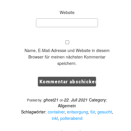
Website
Name, E-Mail-Adresse und Website in diesem
Browser für meinen nächsten Kommentar
speichern.
ghost21
22. Juli 2021
Category:
Posted by:
on
Allgemein
Schlagwörter:
container
,
entsorgung
,
für
,
gesucht
,
inkl
,
polterabend