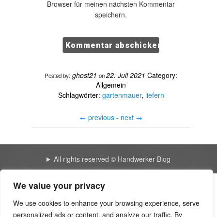
Browser für meinen nächsten Kommentar
speichern.
ghost21
22. Juli 2021
Category:
Posted by:
on
Allgemein
Schlagwörter:
gartenmauer
,
liefern
←
previous -
next
→
All rights reserved © Handwerker Blog
We value your privacy
Krankenversicherung Vergleich 2024: So finden Sie die
optimale Absicherung – Telegraph
We use cookies to enhance your browsing experience, serve
personalized ads or content, and analyze our traffic. By