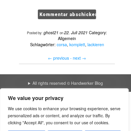
ghost21
22. Juli 2021
Category:
Posted by:
on
Allgemein
Schlagwörter:
corsa
,
komplett
,
lackieren
←
previous -
next
→
All rights reserved © Handwerker Blog
We value your privacy
pkv tarifrechner - Praxisnaher Leitfaden mit Experten-Tipps –
Telegraph
We use cookies to enhance your browsing experience, serve
personalized ads or content, and analyze our traffic. By
The cool blog 4423 | Bearsfanteamshop
clicking "Accept All", you consent to our use of cookies.