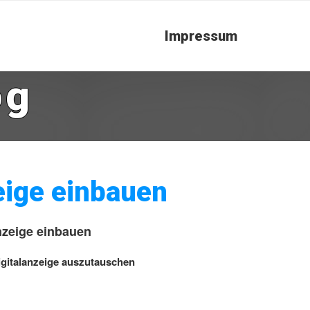
Impressum
og
eige einbauen
nzeige einbauen
igitalanzeige auszutauschen